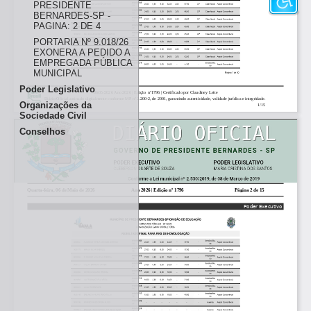
PRESIDENTE
BERNARDES-SP -
PAGINA: 2 DE 4
PORTARIA Nº 9.018/26
EXONERA A PEDIDO A
EMPREGADA PÚBLICA
MUNICIPAL
Poder Legislativo
06/05/2026 Ano 2026 | Edição nº1796 | Certificado por Claudiney Leite
Diário Oficial assinado digitalmente conforme MP nº 2.200-2, de 2001, garantindo autenticidade, validade jurídica e integridade.
Organizações da
1/15
Sociedade Civil
Conselhos