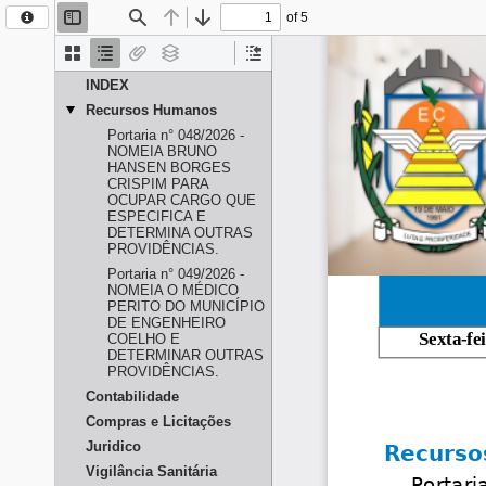
Engenheiro
Coelho
- São
Paulo
Edição:
2340
Postado
em:
10/04/2026
Hoje
agosto