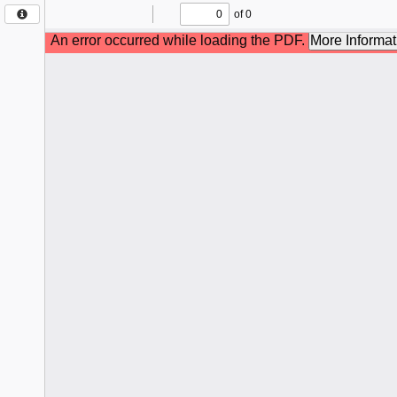
Engenheiro
Coelho
- São
Paulo
Edição:
2344
Postado
em:
17/04/2026
Hoje
agosto